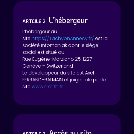
L’hébergeur
ARTCILE 2
:
L’hébergeur du
site
https://TachyonAnnecy.fr/
est la
société Infomaniak dont le siège
social est situé au :
Rue Eugène-Marziano 25, 1227
Genève – Switzerland
Le développeur du site est Axel
FERRAND–BALMAIN et joignable par le
site
www.axelfb.fr
Accès au site
ARTCILE 3
: