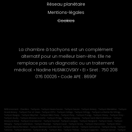
Réseau planétaire
Mentions-légales
Cookies
La chambre à tachyons est un complément
alternatif pour un meilleur bien-être. Elle ne
remplace pas un diagnostic ou un traitement
médical. • Nadine HLISNIKOVSKY • EI • Siret : 750 208
076 00026 • Code APE : 8690F
Référencement : Chambre - Tachyons - Tachyon Haute-Savoie - Tachyon Savoie - Tachyon Annecy - Tachyon Mandallaz - Tachyon
Grand Annecy - Tachyon Fier et Usses - Tachyon CCFU - Tachyon Collège - Tachyon Sillingy - Tachyon La Balme De Sillingy -
Tachyon Épagny - Tachyon Meythet - Tachyon Metz-Tessy - Tachyon Poisy - Tachyon Frangy - Tachyon Choisy - Tachyon Vincy -
Tachyon Avully - Tachyon Allonzier-la-Caille - Tachyon Pringy - Tachyon Argonay - Tachyon Saint-Martin-Bellevue - Tachyon
Annecy-le-Vieux - Tachyon Cran-Gevrier - Tachyon Seynod - Tachyon Lovagny - Tachyon Nonglard - Tachyon Vaulx - Tachyon
Mésigny - Tachyon Sallenôves - Tachyon Musiège - Tachyon Cuvat - Tachyon Groisy - Tachyon Charvonnex - Tachyon Villaz -
Tachyon Nâves-Parmelan - Tachyon Menthon-Saint-Bernard - Tachyon Sévrier - Tachyon Saint-Jorioz - Tachyon Duing - Tachyon
Talloires - Tachyon Montmin - Tachyon Bluffy - Tachyon Alex - Tachyon Thônes - Tachyon Copponex - Tachyon Cercier - Tachyon