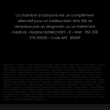
La chambre à tachyons est un complément
alternatif pour un meilleur bien-être. Elle ne
remplace pas un diagnostic ou un traitement
médical. • Nadine HLISNIKOVSKY • EI • Siret : 750 208
076 00026 • Code APE : 8690F
Référencement : Chambre - Tachyons - Tachyon Haute-Savoie - Tachyon Savoie - Tachyon Annecy - Tachyon Mandallaz - Tachyon
Grand Annecy - Tachyon Fier et Usses - Tachyon CCFU - Tachyon Collège - Tachyon Sillingy - Tachyon La Balme De Sillingy -
Tachyon Épagny - Tachyon Meythet - Tachyon Metz-Tessy - Tachyon Poisy - Tachyon Frangy - Tachyon Choisy - Tachyon Vincy -
Tachyon Avully - Tachyon Allonzier-la-Caille - Tachyon Pringy - Tachyon Argonay - Tachyon Saint-Martin-Bellevue - Tachyon
Annecy-le-Vieux - Tachyon Cran-Gevrier - Tachyon Seynod - Tachyon Lovagny - Tachyon Nonglard - Tachyon Vaulx - Tachyon
Mésigny - Tachyon Sallenôves - Tachyon Musiège - Tachyon Cuvat - Tachyon Groisy - Tachyon Charvonnex - Tachyon Villaz -
Tachyon Nâves-Parmelan - Tachyon Menthon-Saint-Bernard - Tachyon Sévrier - Tachyon Saint-Jorioz - Tachyon Duing - Tachyon
Talloires - Tachyon Montmin - Tachyon Bluffy - Tachyon Alex - Tachyon Thônes - Tachyon Copponex - Tachyon Cercier - Tachyon
Saint-Julien - Tachyon Suisse - Tachyon Annemasse - Tachyon Thonon-les-Bains - Tachyon Evian - Tachyon Genève - Tachyon
Rumilly - Tachyon Motz - Tachyon Aix-les-Bains - Tachyon Clermont - Tachyon Doussard - Tachyon Faverges - Tachyon Albertville -
Tachyon Chambéry - Tachyon Bellegarde - Tachyon Valcerône - Tachyon Hauteville-sur-Fier - Tachyon Thusy - Tachyon La-Roche-
sur-Foron - Tachyon Chamonix - Tachyon Sallanches - Tachyon Megève - Tachyon Cluzaz - Tachyon Grand-Bornand - Tachyon
Courchevelle - Tachyon La Plagne - Tachyon Morzine - Tachyon Avoriaz - Tachyon Semnoz - Tachyon Mont-Blanc - Tachyon
Genevois - Tachyon Lyon - Tachyon Bourg-en-Bresse - Tachyon Grenoble - Tachyon Val d'Isère - Tachyon Val-Thorens - Tachyon
Les-Gets - Tachyon Le-Bourget-du-Lac - Tachyon Lac